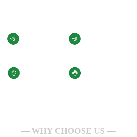
展。
了解详情 +
公司愿景
公司使命
汇聚科技精华、
为客户提供性能稳定，
缔造百年小圣
质量可靠的产品和服务
核心价值观
服务理念
积极进取、合规经营
一点一滴做服务
安全生产、持续改进
全心全意为客户
WHY CHOOSE US